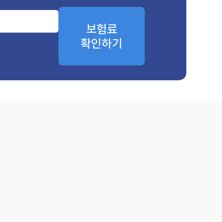
보험료
확인하기