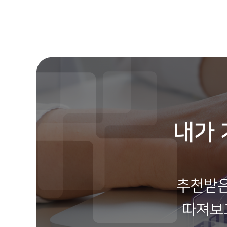
내가 
추천받은
따져보