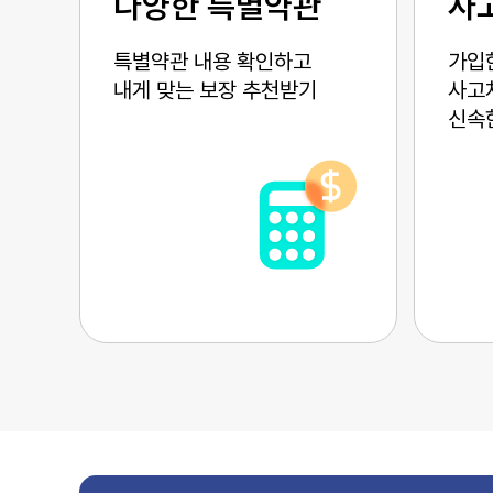
다양한 특별약관
사
특별약관 내용 확인하고
가입
내게 맞는 보장 추천받기
사고처
신속