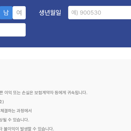
남
여
생년월일
따른 이익 또는 손실은 보험계약자 등에게 귀속됩니다.
호)
 체결하는 과정에서
상될 수 있습니다.
타 불이익이 발생할 수 있습니다.