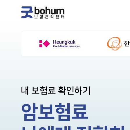
내 보험료 확인하기
암보험료