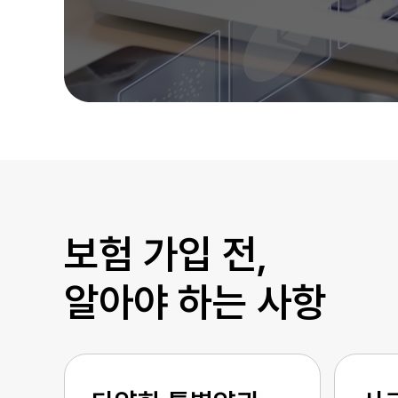
보험 가입 전,
알아야 하는 사항